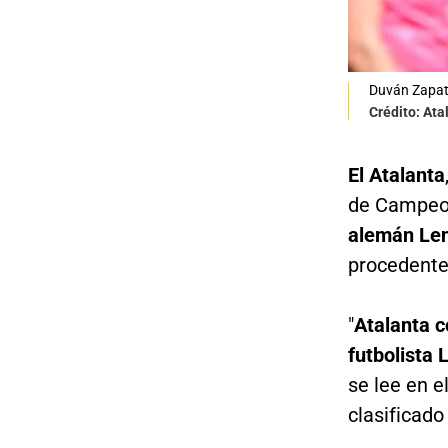
Duván Zapata
Crédito: Ata
El Atalanta
de Campeone
alemán Len
procedente
"
Atalanta c
futbolista 
se lee en e
clasificado 