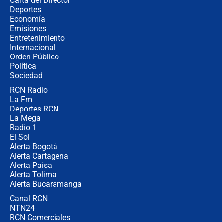
Carta del Director
🔴 EN VIVO | Noticiero La FM con
Deportes
Juan Lozano - 6 de agosto de 2026
Economía
Emisiones
Entretenimiento
Internacional
¿Por qué De la Espriella gobernará
Orden Público
desde Barranquilla? Experto explica
Política
la razón
Sociedad
RCN Radio
Estratega de Abelardo de la Espriella
La Fm
revela cómo venció a la “casta
política” en campaña: “Estaba
Deportes RCN
completamente seguro”
La Mega
Radio 1
El Sol
Alerta Bogotá
Alerta Cartagena
Alerta Paisa
Alerta Tolima
Alerta Bucaramanga
Canal RCN
NTN24
RCN Comerciales