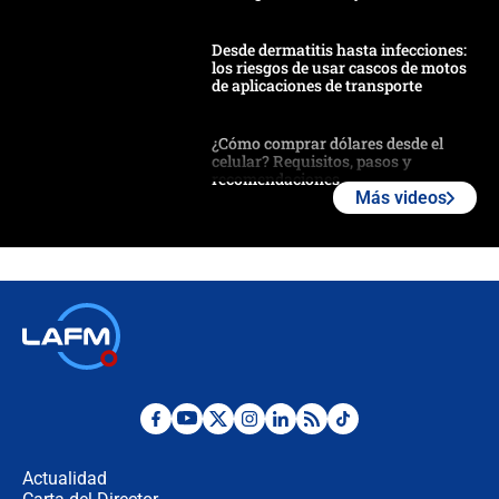
Desde dermatitis hasta infecciones:
los riesgos de usar cascos de motos
de aplicaciones de transporte
¿Cómo comprar dólares desde el
celular? Requisitos, pasos y
recomendaciones
Más videos
Las seis de las 6 con Juan Lozano |
jueves 6 de agosto de 2026
Posesión de Abelardo De La Espriella
en Cali: ¿qué pasará con los
congresistas del Pacto Histórico que
no asistirán?
Álvaro Uribe asistirá a la posesión y
crece el pulso por la elección del
contralor
Actualidad