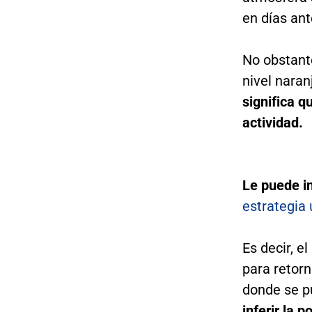
en días ant
No obstant
nivel nara
significa q
actividad.
Le puede i
estrategia 
Es decir, e
para retorn
donde se p
inferir la 