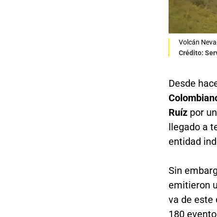
Volcán Neva
Crédito: Se
Desde hac
Colombiano 
Ruíz
por un
llegado a 
entidad ind
Sin embarg
emitieron 
va de este 
180 evento