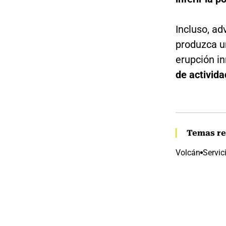
Incluso, ad
produzca u
erupción in
de activida
Temas re
Volcán
Servic