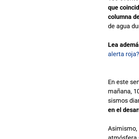
que coinci
columna d
de agua du
Lea ademá
alerta roja?
En este sen
mañana, 10 
sismos dia
en el desar
Asimismo, i
atmósfera 