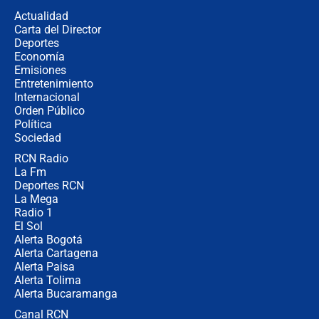
de aplicaciones de transporte
Actualidad
Carta del Director
¿Cómo comprar dólares desde el
Deportes
celular? Requisitos, pasos y
Economía
recomendaciones
Emisiones
Entretenimiento
Internacional
Las seis de las 6 con Juan Lozano |
Orden Público
jueves 6 de agosto de 2026
Política
Sociedad
RCN Radio
Posesión de Abelardo De La Espriella
La Fm
en Cali: ¿qué pasará con los
congresistas del Pacto Histórico que
Deportes RCN
no asistirán?
La Mega
Radio 1
El Sol
Alerta Bogotá
Alerta Cartagena
Alerta Paisa
Alerta Tolima
Alerta Bucaramanga
Canal RCN