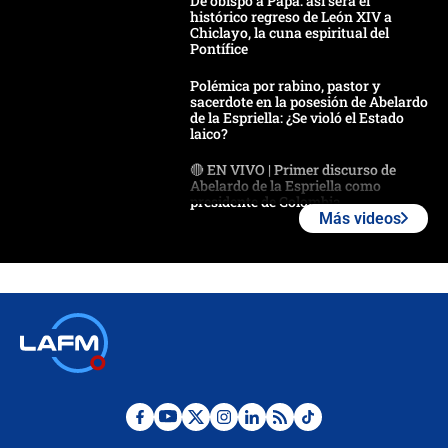
De obispo a Papa: así será el
histórico regreso de León XIV a
Chiclayo, la cuna espiritual del
Pontífice
Polémica por rabino, pastor y
sacerdote en la posesión de Abelardo
de la Espriella: ¿Se violó el Estado
laico?
🔴 EN VIVO | Primer discurso de
Abelardo de la Espriella como
presidente de Colombia
Más videos
¿La posesión de Abelardo De la
Espriella en Cali inicia la
descentralización en Colombia? Esto
respondió el alcalde Eder
Así será la posesión de Abelardo de
la Espriella este 7 de agosto:
cronograma oficial y detalles clave
Desde dermatitis hasta infecciones:
los riesgos de usar cascos de motos