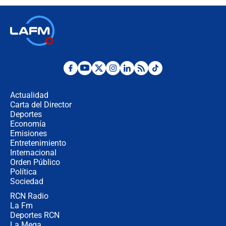
descentralización en Colombia? Esto
respondió el alcalde Eder
Así será la posesión de Abelardo de
la Espriella este 7 de agosto:
cronograma oficial y detalles clave
Desde dermatitis hasta infecciones:
los riesgos de usar cascos de motos
de aplicaciones de transporte
Actualidad
Carta del Director
¿Cómo comprar dólares desde el
Deportes
celular? Requisitos, pasos y
Economía
recomendaciones
Emisiones
Entretenimiento
Internacional
Las seis de las 6 con Juan Lozano |
Orden Público
jueves 6 de agosto de 2026
Política
Sociedad
RCN Radio
Posesión de Abelardo De La Espriella
La Fm
en Cali: ¿qué pasará con los
congresistas del Pacto Histórico que
Deportes RCN
no asistirán?
La Mega