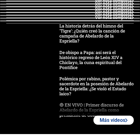
Ver nota completa
Ver nota completa
Ver nota completa
Ver nota completa
Ver nota completa
Ver nota completa
Ver nota completa
La historia detrás del himno del
'Tigre': ¿Quién creó la canción de
campaña de Abelardo de la
Espriella?
De obispo a Papa: así será el
histórico regreso de León XIV a
Chiclayo, la cuna espiritual del
Pontífice
Polémica por rabino, pastor y
sacerdote en la posesión de Abelardo
de la Espriella: ¿Se violó el Estado
laico?
🔴 EN VIVO | Primer discurso de
Abelardo de la Espriella como
presidente de Colombia
Más videos
¿La posesión de Abelardo De la
Espriella en Cali inicia la