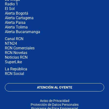
Radio 1
El Sol
Alerta Bogotá
Alerta Cartagena
Alerta Paisa
Alerta Tolima
Alerta Bucaramanga
Canal RCN
NTN24
RCN Comerciales
RCN Novelas
Noticias RCN
SuperLike
La República
RCN Social
ATENCIÓN AL OYENTE
Aviso de Privacidad
Protección de Datos Personales
Programa de Ética Empresarial