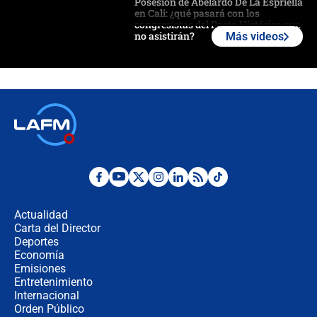
Posesión de Abelardo De La Espriella
en Cali: ¿qué pasará con los
congresistas del Pacto Histórico que
no asistirán?
Más videos
Álvaro Uribe asistirá a la posesión y
crece el pulso por la elección del
contralor
🔴 EN VIVO | Noticiero La FM con
Juan Lozano - 6 de agosto de 2026
¿Por qué De la Espriella gobernará
desde Barranquilla? Experto explica
la razón
Actualidad
Carta del Director
Estratega de Abelardo de la Espriella
Deportes
revela cómo venció a la “casta
Economía
política” en campaña: “Estaba
Emisiones
completamente seguro”
Entretenimiento
Internacional
Alias ‘Calarcá’ habría pagado $60
Orden Público
millones al mes a un supuesto