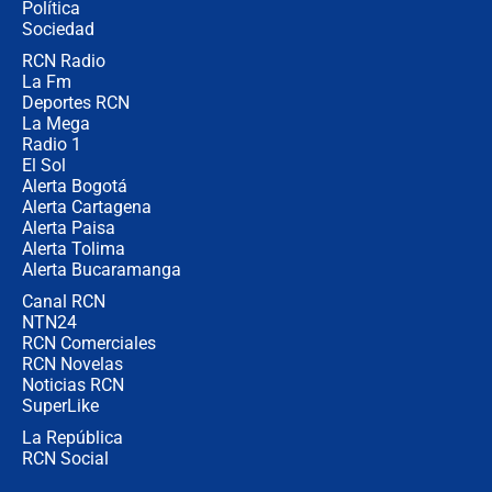
Política
coronel para filtrar información del
Ejército
Sociedad
RCN Radio
Las razones para escoger al nuevo
La Fm
director de la Policía
Deportes RCN
La Mega
Radio 1
El Sol
Alerta Bogotá
Alerta Cartagena
Alerta Paisa
Alerta Tolima
Alerta Bucaramanga
Canal RCN
NTN24
RCN Comerciales
RCN Novelas
Noticias RCN
SuperLike
La República
RCN Social