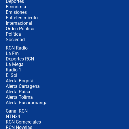
Álvaro Uribe asistirá a la posesión y
Deportes
crece el pulso por la elección del
Economía
contralor
Emisiones
Entretenimiento
Internacional
🔴 EN VIVO | Noticiero La FM con
Orden Público
Juan Lozano - 6 de agosto de 2026
Política
Sociedad
RCN Radio
¿Por qué De la Espriella gobernará
La Fm
desde Barranquilla? Experto explica
la razón
Deportes RCN
La Mega
Radio 1
El Sol
Alerta Bogotá
Alerta Cartagena
Alerta Paisa
Alerta Tolima
Alerta Bucaramanga
Canal RCN
NTN24
RCN Comerciales
RCN Novelas