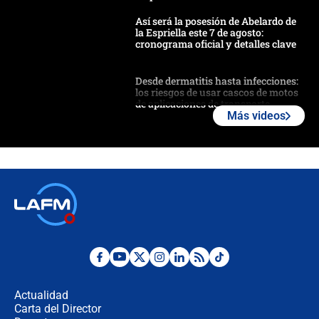
Así será la posesión de Abelardo de
la Espriella este 7 de agosto:
cronograma oficial y detalles clave
Desde dermatitis hasta infecciones:
los riesgos de usar cascos de motos
de aplicaciones de transporte
Más videos
¿Cómo comprar dólares desde el
celular? Requisitos, pasos y
recomendaciones
Las seis de las 6 con Juan Lozano |
jueves 6 de agosto de 2026
Posesión de Abelardo De La Espriella
en Cali: ¿qué pasará con los
congresistas del Pacto Histórico que
Actualidad
no asistirán?
Carta del Director