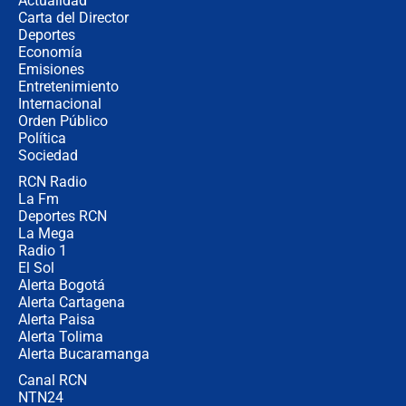
Actualidad
no asistirán?
Carta del Director
Álvaro Uribe asistirá a la posesión y
Deportes
crece el pulso por la elección del
Economía
contralor
Emisiones
Entretenimiento
Internacional
🔴 EN VIVO | Noticiero La FM con
Orden Público
Juan Lozano - 6 de agosto de 2026
Política
Sociedad
RCN Radio
¿Por qué De la Espriella gobernará
La Fm
desde Barranquilla? Experto explica
la razón
Deportes RCN
La Mega
Radio 1
El Sol
Alerta Bogotá
Alerta Cartagena
Alerta Paisa
Alerta Tolima
Alerta Bucaramanga
Canal RCN
NTN24