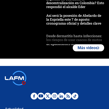
descentralización en Colombia? Esto
respondió el alcalde Eder
Así será la posesión de Abelardo de
la Espriella este 7 de agosto:
cronograma oficial y detalles clave
Desde dermatitis hasta infecciones:
los riesgos de usar cascos de motos
de aplicaciones de transporte
Más videos
¿Cómo comprar dólares desde el
celular? Requisitos, pasos y
recomendaciones
Las seis de las 6 con Juan Lozano |
jueves 6 de agosto de 2026
Posesión de Abelardo De La Espriella
en Cali: ¿qué pasará con los
congresistas del Pacto Histórico que