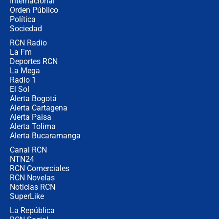
Internacional
🔴 EN VIVO | Noticiero La FM con
Orden Público
Juan Lozano - 6 de agosto de 2026
Política
Sociedad
RCN Radio
¿Por qué De la Espriella gobernará
La Fm
desde Barranquilla? Experto explica
la razón
Deportes RCN
La Mega
Radio 1
El Sol
Alerta Bogotá
Alerta Cartagena
Alerta Paisa
Alerta Tolima
Alerta Bucaramanga
Canal RCN
NTN24
RCN Comerciales
RCN Novelas
Noticias RCN
SuperLike
La República