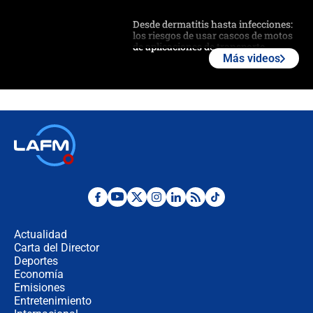
Desde dermatitis hasta infecciones:
los riesgos de usar cascos de motos
de aplicaciones de transporte
Más videos
¿Cómo comprar dólares desde el
celular? Requisitos, pasos y
recomendaciones
Las seis de las 6 con Juan Lozano |
jueves 6 de agosto de 2026
Posesión de Abelardo De La Espriella
en Cali: ¿qué pasará con los
congresistas del Pacto Histórico que
Actualidad
no asistirán?
Carta del Director
Álvaro Uribe asistirá a la posesión y
Deportes
crece el pulso por la elección del
Economía
contralor
Emisiones
Entretenimiento