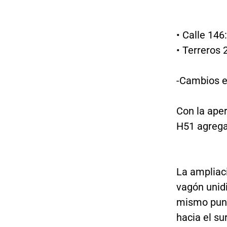
• Calle 14
• Terreros 
-Cambios en
Con la aper
H51 agrega
La ampliaci
vagón unidi
mismo punto
hacia el sur