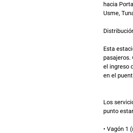
hacia Porta
Usme, Tunal
Distribució
Esta estac
pasajeros. 
el ingreso 
en el puent
Los servic
punto estar
• Vagón 1 (