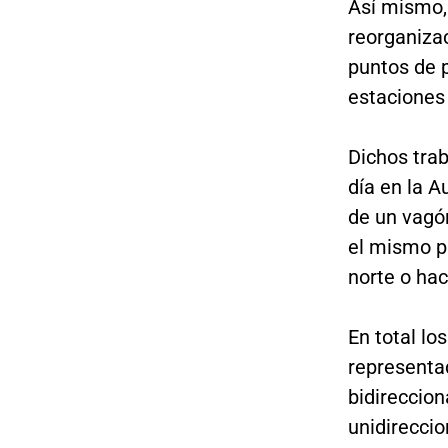
Así mismo, 
reorganizac
puntos de p
estaciones
Dichos trab
día en la A
de un vagón
el mismo pu
norte o haci
En total lo
representa
bidireccion
unidireccio