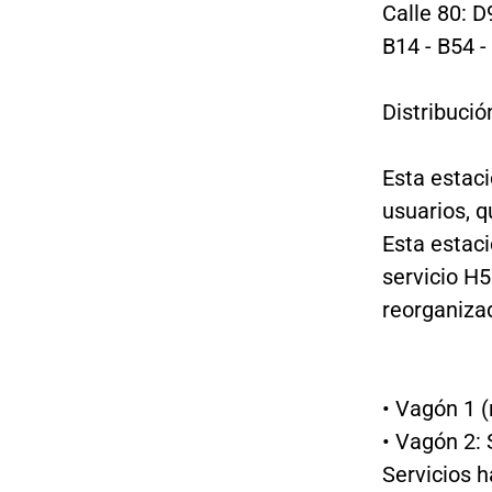
Calle 80: D
B14 - B54 -
Distribució
Esta estac
usuarios, 
Esta estac
servicio H5
reorganiza
• Vagón 1 (
• Vagón 2: 
Servicios h