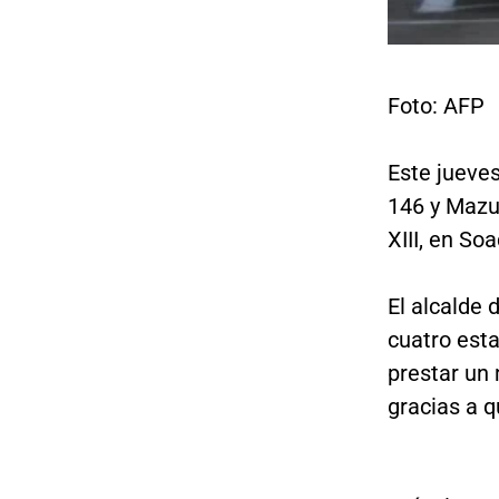
Foto: AFP
Este jueve
146 y Mazur
XIII, en So
El alcalde
cuatro est
prestar un 
gracias a q