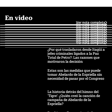
En video
Ver nota completa
Ver nota completa
Ver nota completa
Ver nota completa
Ver nota completa
Ver nota completa
Ver nota completa
Ver nota completa
Ver nota completa
Ver nota completa
¿Por qué trasladaron desde Itagüí a
jefes criminales ligados a la Paz
Total de Petro?: Las razones que
motivaron la decisión
Estas son las medidas que puede
tomar Abelardo de la Espriella sin
necesidad de pasar por el Congreso
La historia detrás del himno del
'Tigre': ¿Quién creó la canción de
campaña de Abelardo de la
Espriella?