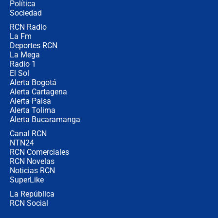
Política
de aplicaciones de transporte
Sociedad
RCN Radio
¿Cómo comprar dólares desde el
La Fm
celular? Requisitos, pasos y
recomendaciones
Deportes RCN
La Mega
Radio 1
El Sol
Alerta Bogotá
Alerta Cartagena
Alerta Paisa
Alerta Tolima
Alerta Bucaramanga
Canal RCN
NTN24
RCN Comerciales
RCN Novelas
Noticias RCN
SuperLike
La República
RCN Social