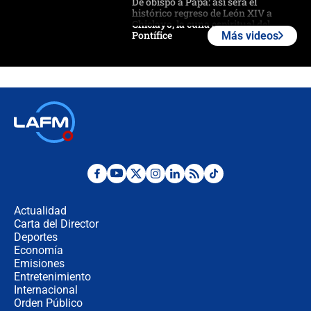
De obispo a Papa: así será el
histórico regreso de León XIV a
Chiclayo, la cuna espiritual del
Pontífice
Más videos
Polémica por rabino, pastor y
sacerdote en la posesión de Abelardo
de la Espriella: ¿Se violó el Estado
laico?
🔴 EN VIVO | Primer discurso de
Abelardo de la Espriella como
presidente de Colombia
¿La posesión de Abelardo De la
Espriella en Cali inicia la
descentralización en Colombia? Esto
Actualidad
respondió el alcalde Eder
Carta del Director
Así será la posesión de Abelardo de
Deportes
la Espriella este 7 de agosto:
Economía
cronograma oficial y detalles clave
Emisiones
Entretenimiento
Internacional
Desde dermatitis hasta infecciones:
Orden Público
los riesgos de usar cascos de motos