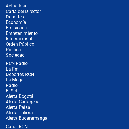
congresistas del Pacto Histórico que
Actualidad
no asistirán?
Carta del Director
Álvaro Uribe asistirá a la posesión y
Deportes
crece el pulso por la elección del
Economía
contralor
Emisiones
Entretenimiento
Internacional
🔴 EN VIVO | Noticiero La FM con
Orden Público
Juan Lozano - 6 de agosto de 2026
Política
Sociedad
RCN Radio
¿Por qué De la Espriella gobernará
La Fm
desde Barranquilla? Experto explica
la razón
Deportes RCN
La Mega
Radio 1
El Sol
Alerta Bogotá
Alerta Cartagena
Alerta Paisa
Alerta Tolima
Alerta Bucaramanga
Canal RCN