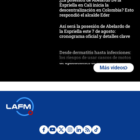
Espriella en Cali inicia la
descentralización en Colombia? Esto
respondió el alcalde Eder
Así será la posesión de Abelardo de
la Espriella este 7 de agosto:
cronograma oficial y detalles clave
Desde dermatitis hasta infecciones:
los riesgos de usar cascos de motos
de aplicaciones de transporte
Más videos
¿Cómo comprar dólares desde el
celular? Requisitos, pasos y
recomendaciones
Las seis de las 6 con Juan Lozano |
jueves 6 de agosto de 2026
Posesión de Abelardo De La Espriella
en Cali: ¿qué pasará con los