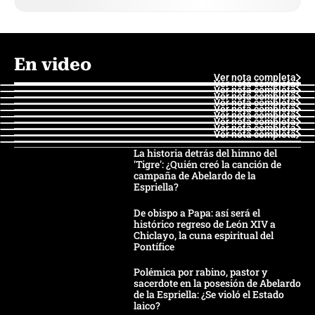
En video
Ver nota completa
Ver nota completa
Ver nota completa
Ver nota completa
Ver nota completa
Ver nota completa
Ver nota completa
Ver nota completa
Ver nota completa
Ver nota completa
La historia detrás del himno del
'Tigre': ¿Quién creó la canción de
campaña de Abelardo de la
Espriella?
De obispo a Papa: así será el
histórico regreso de León XIV a
Chiclayo, la cuna espiritual del
Pontífice
Polémica por rabino, pastor y
sacerdote en la posesión de Abelardo
de la Espriella: ¿Se violó el Estado
laico?