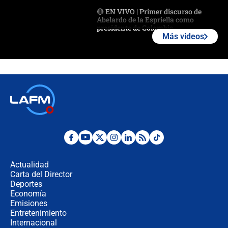
🔴 EN VIVO | Primer discurso de
Abelardo de la Espriella como
presidente de Colombia
Más videos
¿La posesión de Abelardo De la
Espriella en Cali inicia la
descentralización en Colombia? Esto
respondió el alcalde Eder
Así será la posesión de Abelardo de
la Espriella este 7 de agosto:
cronograma oficial y detalles clave
Desde dermatitis hasta infecciones:
los riesgos de usar cascos de motos
de aplicaciones de transporte
Actualidad
Carta del Director
¿Cómo comprar dólares desde el
Deportes
celular? Requisitos, pasos y
Economía
recomendaciones
Emisiones
Entretenimiento
Internacional
Las seis de las 6 con Juan Lozano |