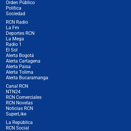
Orden Público
jueves 6 de agosto de 2026
Política
Sociedad
RCN Radio
Posesión de Abelardo De La Espriella
La Fm
en Cali: ¿qué pasará con los
congresistas del Pacto Histórico que
Deportes RCN
no asistirán?
La Mega
Radio 1
El Sol
Alerta Bogotá
Alerta Cartagena
Alerta Paisa
Alerta Tolima
Alerta Bucaramanga
Canal RCN
NTN24
RCN Comerciales
RCN Novelas
Noticias RCN
SuperLike
La República
RCN Social