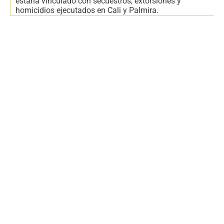
estaría vinculado con secuestros, extorsiones y
homicidios ejecutados en Cali y Palmira.