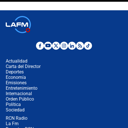
crece el pulso por la elección del
contralor
🔴 EN VIVO | Noticiero La FM con
Juan Lozano - 6 de agosto de 2026
¿Por qué De la Espriella gobernará
desde Barranquilla? Experto explica
la razón
Actualidad
Carta del Director
Estratega de Abelardo de la Espriella
Deportes
revela cómo venció a la “casta
Economía
política” en campaña: “Estaba
Emisiones
completamente seguro”
Entretenimiento
Internacional
Alias ‘Calarcá’ habría pagado $60
Orden Público
millones al mes a un supuesto
Política
coronel para filtrar información del
Ejército
Sociedad
RCN Radio
Las razones para escoger al nuevo
La Fm
director de la Policía