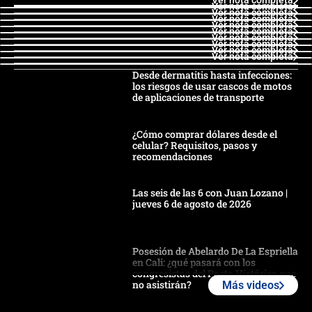
Ver nota completa
Ver nota completa
Ver nota completa
Ver nota completa
Ver nota completa
Ver nota completa
Ver nota completa
Ver nota completa
Ver nota completa
Ver nota completa
Desde dermatitis hasta infecciones:
los riesgos de usar cascos de motos
de aplicaciones de transporte
¿Cómo comprar dólares desde el
celular? Requisitos, pasos y
recomendaciones
Las seis de las 6 con Juan Lozano |
jueves 6 de agosto de 2026
Posesión de Abelardo De La Espriella
en Cali: ¿qué pasará con los
congresistas del Pacto Histórico que
no asistirán?
Más videos
Álvaro Uribe asistirá a la posesión y