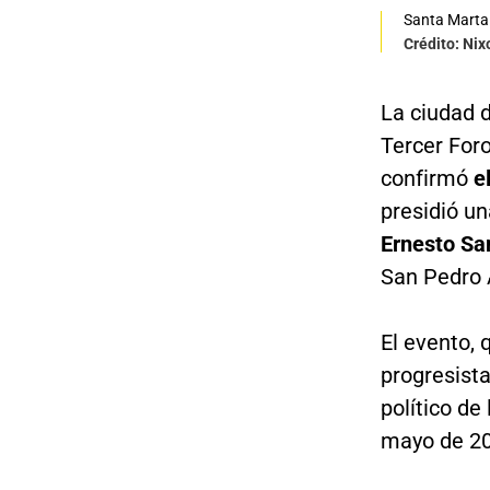
Santa Marta
Crédito: Nix
La ciudad 
Tercer Foro
confirmó
e
presidió u
Ernesto Sa
San Pedro 
El evento, 
progresista
político de
mayo de 20