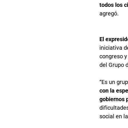
todos los c
agregó.
El expresi
iniciativa 
congreso y 
del Grupo d
“Es un gru
con la espe
gobiernos 
dificultade
social en la