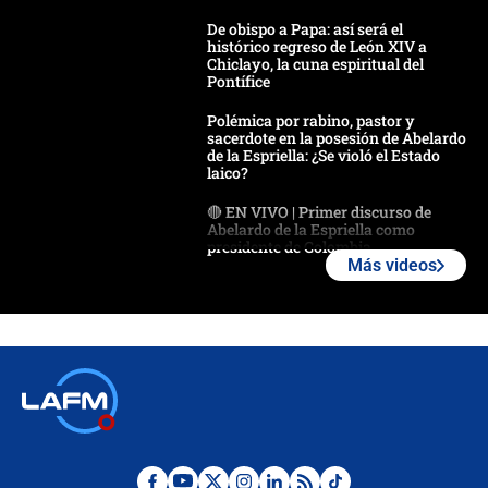
De obispo a Papa: así será el
histórico regreso de León XIV a
Chiclayo, la cuna espiritual del
Pontífice
Polémica por rabino, pastor y
sacerdote en la posesión de Abelardo
de la Espriella: ¿Se violó el Estado
laico?
🔴 EN VIVO | Primer discurso de
Abelardo de la Espriella como
presidente de Colombia
Más videos
¿La posesión de Abelardo De la
Espriella en Cali inicia la
descentralización en Colombia? Esto
respondió el alcalde Eder
Así será la posesión de Abelardo de
la Espriella este 7 de agosto:
cronograma oficial y detalles clave