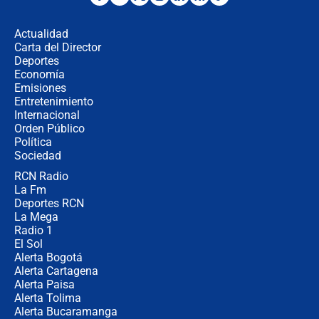
Desde dermatitis hasta infecciones:
los riesgos de usar cascos de motos
de aplicaciones de transporte
Actualidad
Carta del Director
¿Cómo comprar dólares desde el
Deportes
celular? Requisitos, pasos y
Economía
recomendaciones
Emisiones
Entretenimiento
Internacional
Las seis de las 6 con Juan Lozano |
Orden Público
jueves 6 de agosto de 2026
Política
Sociedad
RCN Radio
Posesión de Abelardo De La Espriella
La Fm
en Cali: ¿qué pasará con los
congresistas del Pacto Histórico que
Deportes RCN
no asistirán?
La Mega
Radio 1
El Sol
Alerta Bogotá
Alerta Cartagena
Alerta Paisa
Alerta Tolima
Alerta Bucaramanga