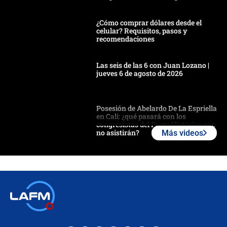
¿Cómo comprar dólares desde el
celular? Requisitos, pasos y
recomendaciones
Las seis de las 6 con Juan Lozano |
jueves 6 de agosto de 2026
Posesión de Abelardo De La Espriella
en Cali: ¿qué pasará con los
congresistas del Pacto Histórico que
no asistirán?
Más videos
Álvaro Uribe asistirá a la posesión y
crece el pulso por la elección del
contralor
🔴 EN VIVO | Noticiero La FM con
Juan Lozano - 6 de agosto de 2026