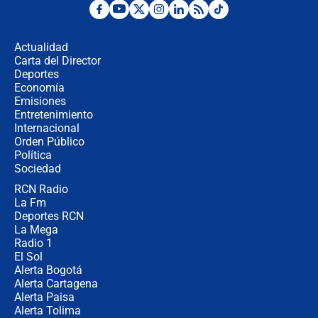
¿Por qué De la Espriella gobernará
desde Barranquilla? Experto explica
la razón
Actualidad
Carta del Director
Estratega de Abelardo de la Espriella
Deportes
revela cómo venció a la “casta
Economía
política” en campaña: “Estaba
Emisiones
completamente seguro”
Entretenimiento
Internacional
Alias ‘Calarcá’ habría pagado $60
Orden Público
millones al mes a un supuesto
Política
coronel para filtrar información del
Ejército
Sociedad
RCN Radio
Las razones para escoger al nuevo
La Fm
director de la Policía
Deportes RCN
La Mega
Radio 1
El Sol
Alerta Bogotá
Alerta Cartagena
Alerta Paisa
Alerta Tolima