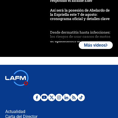
respondió el alcalde Eder
Así será la posesión de Abelardo de
la Espriella este 7 de agosto:
cronograma oficial y detalles clave
Desde dermatitis hasta infecciones:
los riesgos de usar cascos de motos
de aplicaciones de transporte
Más videos
¿Cómo comprar dólares desde el
celular? Requisitos, pasos y
recomendaciones
Las seis de las 6 con Juan Lozano |
jueves 6 de agosto de 2026
Posesión de Abelardo De La Espriella
en Cali: ¿qué pasará con los
congresistas del Pacto Histórico que
Actualidad
no asistirán?
Carta del Director