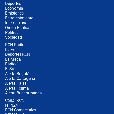
Álvaro Uribe asistirá a la posesión y
Deportes
crece el pulso por la elección del
Economía
contralor
Emisiones
Entretenimiento
Internacional
🔴 EN VIVO | Noticiero La FM con
Orden Público
Juan Lozano - 6 de agosto de 2026
Política
Sociedad
RCN Radio
¿Por qué De la Espriella gobernará
La Fm
desde Barranquilla? Experto explica
la razón
Deportes RCN
La Mega
Radio 1
El Sol
Alerta Bogotá
Alerta Cartagena
Alerta Paisa
Alerta Tolima
Alerta Bucaramanga
Canal RCN
NTN24
RCN Comerciales