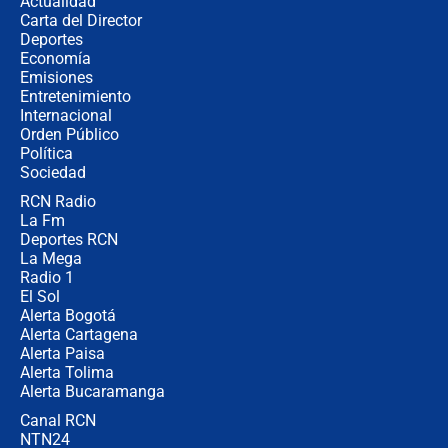
Actualidad
Carta del Director
¿Cómo comprar dólares desde el
Deportes
celular? Requisitos, pasos y
Economía
recomendaciones
Emisiones
Entretenimiento
Internacional
Las seis de las 6 con Juan Lozano |
Orden Público
jueves 6 de agosto de 2026
Política
Sociedad
RCN Radio
Posesión de Abelardo De La Espriella
La Fm
en Cali: ¿qué pasará con los
congresistas del Pacto Histórico que
Deportes RCN
no asistirán?
La Mega
Radio 1
El Sol
Alerta Bogotá
Alerta Cartagena
Alerta Paisa
Alerta Tolima
Alerta Bucaramanga
Canal RCN
NTN24