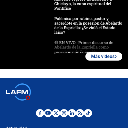
Chiclayo, la cuna espiritual del
Pontífice
Polémica por rabino, pastor y
sacerdote en la posesión de Abelardo
de la Espriella: ¿Se violó el Estado
laico?
🔴 EN VIVO | Primer discurso de
Abelardo de la Espriella como
presidente de Colombia
Más videos
¿La posesión de Abelardo De la
Espriella en Cali inicia la
descentralización en Colombia? Esto
respondió el alcalde Eder
Así será la posesión de Abelardo de
la Espriella este 7 de agosto:
cronograma oficial y detalles clave
Desde dermatitis hasta infecciones:
los riesgos de usar cascos de motos
de aplicaciones de transporte