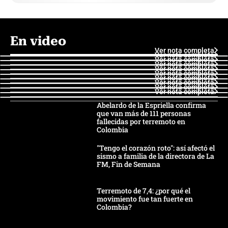
En video
Ver nota completa
Ver nota completa
Ver nota completa
Ver nota completa
Ver nota completa
Ver nota completa
Ver nota completa
Ver nota completa
Ver nota completa
Ver nota completa
Abelardo de la Espriella confirma
que van más de 111 personas
fallecidas por terremoto en
Colombia
"Tengo el corazón roto": así afectó el
sismo a familia de la directora de La
FM, Fin de Semana
Terremoto de 7,4: ¿por qué el
movimiento fue tan fuerte en
Colombia?