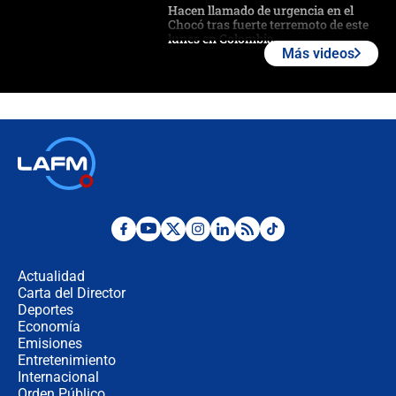
Hacen llamado de urgencia en el
Chocó tras fuerte terremoto de este
lunes en Colombia
Más videos
Estas fueron las medidas que activó
la UNGRD tras el fuerte terremoto de
7,4 hoy en Colombia
Terremoto en Cali: colapsó edificio
de tres pisos y rescataron a una
niña entre los escombros
Fuerte temblor en Colombia hoy:
evacúan edificios y reportan daños
en Pereira, Armenia y Medellín
Actualidad
Carta del Director
Fuerte terremoto en Colombia se
Deportes
registró hoy 10 de agosto; sacudida
Economía
se sintió en varias ciudades
Emisiones
Entretenimiento
Internacional
🔴 EN VIVO | Noticiero La FM con
Orden Público