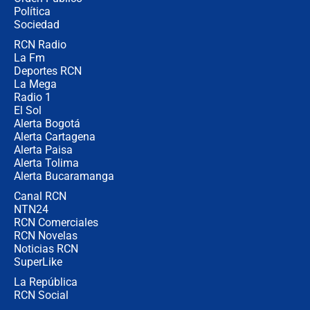
Juan Lozano - 10 de agosto de 2026
Política
Sociedad
RCN Radio
¿Por qué trasladaron desde Itagüí a
La Fm
jefes criminales ligados a la Paz
Total de Petro?: Las razones que
Deportes RCN
motivaron la decisión
La Mega
Radio 1
El Sol
Alerta Bogotá
Alerta Cartagena
Alerta Paisa
Alerta Tolima
Alerta Bucaramanga
Canal RCN
NTN24
RCN Comerciales
RCN Novelas
Noticias RCN
SuperLike
La República
RCN Social