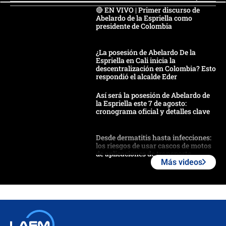
🔴 EN VIVO | Primer discurso de
Abelardo de la Espriella como
presidente de Colombia
¿La posesión de Abelardo De la
Espriella en Cali inicia la
descentralización en Colombia? Esto
respondió el alcalde Eder
Así será la posesión de Abelardo de
la Espriella este 7 de agosto:
cronograma oficial y detalles clave
Desde dermatitis hasta infecciones:
los riesgos de usar cascos de motos
de aplicaciones de transporte
Más videos
¿Cómo comprar dólares desde el
celular? Requisitos, pasos y
recomendaciones
Las seis de las 6 con Juan Lozano |