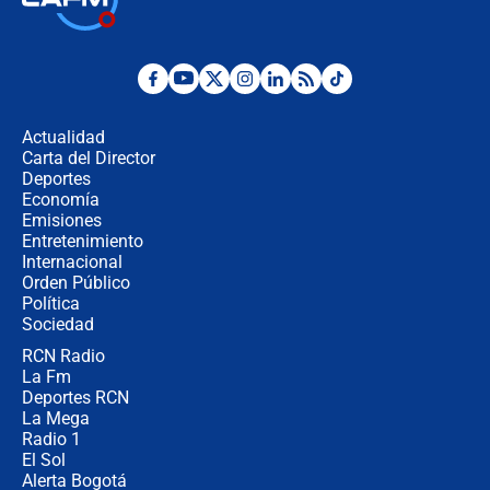
jueves 6 de agosto de 2026
Posesión de Abelardo De La Espriella
en Cali: ¿qué pasará con los
congresistas del Pacto Histórico que
Actualidad
no asistirán?
Carta del Director
Álvaro Uribe asistirá a la posesión y
Deportes
crece el pulso por la elección del
Economía
contralor
Emisiones
Entretenimiento
Internacional
🔴 EN VIVO | Noticiero La FM con
Orden Público
Juan Lozano - 6 de agosto de 2026
Política
Sociedad
RCN Radio
¿Por qué De la Espriella gobernará
La Fm
desde Barranquilla? Experto explica
la razón
Deportes RCN
La Mega
Radio 1
El Sol
Alerta Bogotá