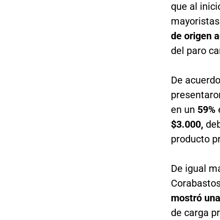
que al inic
mayoristas
de origen 
del paro c
De acuerdo 
presentar
en un
59%
$3.000,
deb
producto p
De igual ma
Corabastos,
mostró una
de carga p