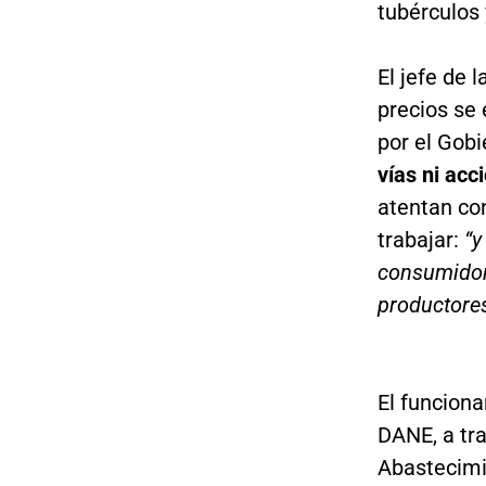
tubérculos 
El jefe de l
precios se
por el Gob
vías ni acc
atentan co
trabajar:
“y
consumidore
productores
El funciona
DANE, a tr
Abastecimi