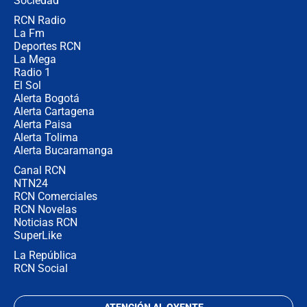
Sociedad
RCN Radio
Estratega de Abelardo de la Espriella
La Fm
revela cómo venció a la “casta
política” en campaña: “Estaba
Deportes RCN
completamente seguro”
La Mega
Radio 1
El Sol
Alerta Bogotá
Alerta Cartagena
Alerta Paisa
Alerta Tolima
Alerta Bucaramanga
Canal RCN
NTN24
RCN Comerciales
RCN Novelas
Noticias RCN
SuperLike
La República
RCN Social
ATENCIÓN AL OYENTE