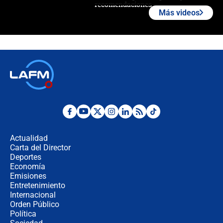
recomendaciones
Más videos
Las seis de las 6 con Juan Lozano |
jueves 6 de agosto de 2026
Posesión de Abelardo De La Espriella
en Cali: ¿qué pasará con los
congresistas del Pacto Histórico que
no asistirán?
Álvaro Uribe asistirá a la posesión y
crece el pulso por la elección del
contralor
Actualidad
Carta del Director
🔴 EN VIVO | Noticiero La FM con
Deportes
Juan Lozano - 6 de agosto de 2026
Economía
Emisiones
Entretenimiento
Internacional
¿Por qué De la Espriella gobernará
Orden Público
desde Barranquilla? Experto explica
Política
la razón