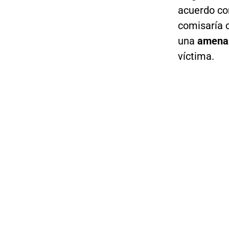
acuerdo co
comisaría c
una
amenaza
víctima.