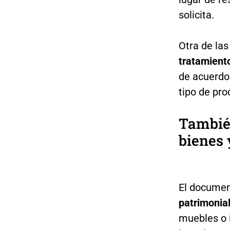
solicita.
Otra de la
tratamient
de acuerdo
tipo de pro
Tambié
bienes
El documen
patrimonia
muebles o 