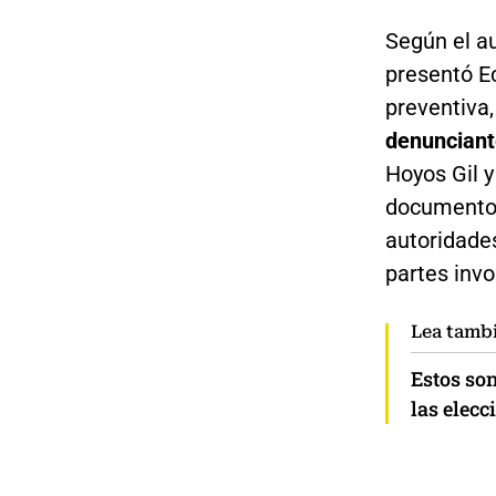
Según el au
presentó E
preventiva
denunciant
Hoyos Gil 
documento.
autoridade
partes invo
Lea tamb
Estos so
las elec