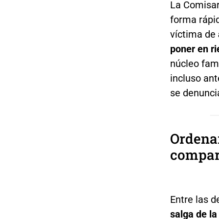
La Comisar
forma rápi
víctima de
poner en ri
núcleo fami
incluso ant
se denunci
Ordena
compart
Entre las d
salga de la