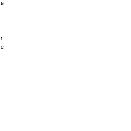
de
ar
ue
e