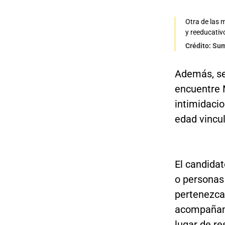
Otra de las 
y reeducativ
Crédito: Su
Además, se
encuentre 
intimidaci
edad vincul
El candida
o personas
pertenezcan
acompañami
lugar de re