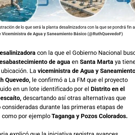
lustración de lo que será la planta desalinizadora con la que se pondrá fi
de Viceministra de Agua y Saneamiento Básico (@RuthQuevedoF)
esalinizadora
con la que el Gobierno Nacional bus
esabastecimiento de agua
en
Santa Marta
ya tien
 ubicación. La
viceministra de Agua y Saneamient
th Quevedo,
le confirmó a La FM que el proyecto
uido en un lote identificado por el
Distrito en el
escaíto,
descartando así otras alternativas que
o consideradas durante las primeras etapas de
, como por ejemplo
Taganga y Pozos Colorados.
ria explicó que la iniciativa registra avances