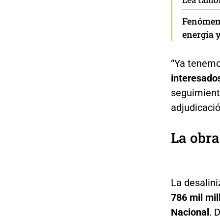
Lea tamb
Fenómeno 
energía y
“Ya tenemo
interesados
seguimient
adjudicació
La obra
La desalin
786 mil mi
Nacional
. 