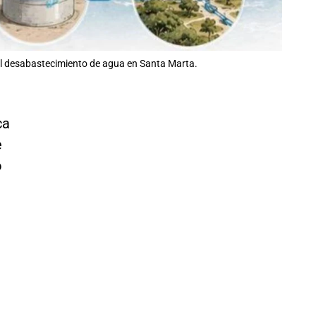
n al desabastecimiento de agua en Santa Marta.
ca
e
o