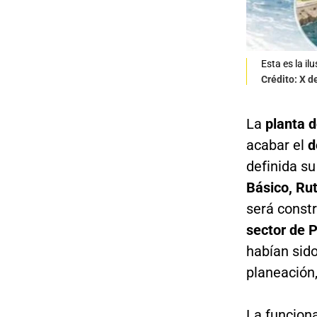
Esta es la i
Crédito: X 
La
planta d
acabar el
d
definida su
Básico, Ru
será constr
sector de P
habían sid
planeación
La funciona