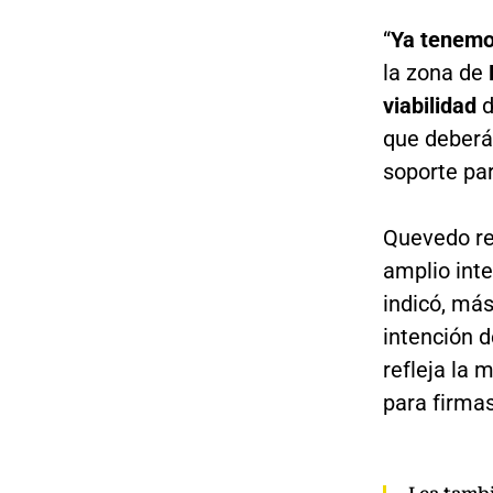
“
Ya tenemos
la zona de
viabilidad
d
que deberán
soporte par
Quevedo re
amplio inte
indicó, má
intención d
refleja la 
para firmas