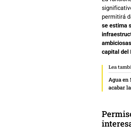
significati
permitirá 
se estima 
infraestruc
ambiciosa
capital de
Lea tamb
Agua en 
acabar la
Permis
interes