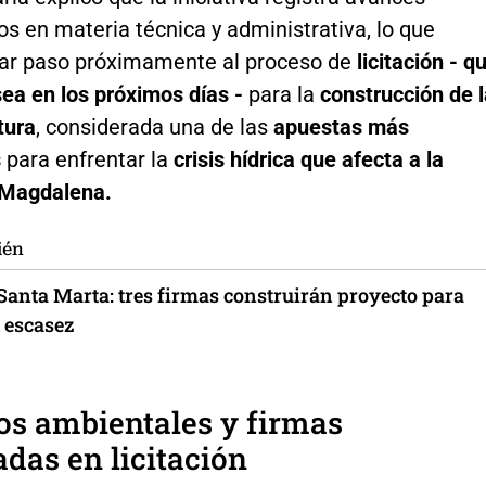
vos en materia técnica y administrativa, lo que
dar paso próximamente al proceso de
licitación - q
sea en los próximos días -
para la
construcción de l
tura
, considerada una de las
apuestas más
s
para enfrentar la
crisis hídrica que afecta a la
l Magdalena.
ién
Santa Marta: tres firmas construirán proyecto para
 escasez
os ambientales y firmas
adas en licitación