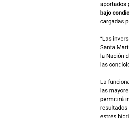
aportados 
bajo condic
cargadas po
“Las invers
Santa Mart
la Nación 
las condici
La funciona
las mayor
permitirá 
resultados 
estrés hídr