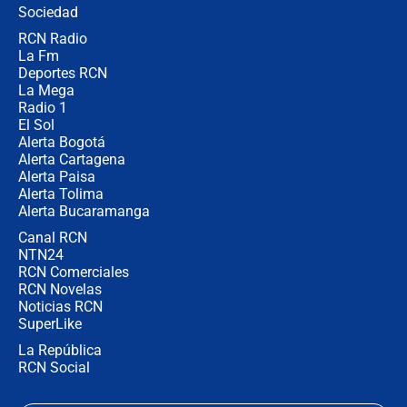
Sociedad
RCN Radio
"Prohibir es la salida fácil": ¿Qué
La Fm
futuro les espera a las cabalgatas en
Colombia?
Deportes RCN
La Mega
Radio 1
El Sol
Alerta Bogotá
Alerta Cartagena
Alerta Paisa
Alerta Tolima
Alerta Bucaramanga
Canal RCN
NTN24
RCN Comerciales
RCN Novelas
Noticias RCN
SuperLike
La República
RCN Social