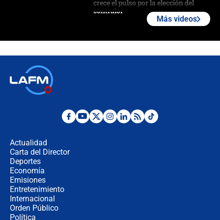
crece el pulso por la elección del
contralor
Más videos
🔴 EN VIVO | Noticiero La FM con
Juan Lozano - 6 de agosto de 2026
¿Por qué De la Espriella gobernará
desde Barranquilla? Experto explica
la razón
Estratega de Abelardo de la Espriella
revela cómo venció a la “casta
política” en campaña: “Estaba
Actualidad
completamente seguro”
Carta del Director
Alias ‘Calarcá’ habría pagado $60
Deportes
millones al mes a un supuesto
Economía
coronel para filtrar información del
Emisiones
Ejército
Entretenimiento
Internacional
Las razones para escoger al nuevo
Orden Público
director de la Policía
Política