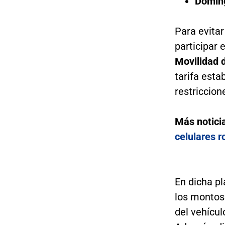
Domin
Para evitar
participar 
Movilidad d
tarifa esta
restriccion
Más notici
celulares 
En dicha p
los montos 
del vehícul