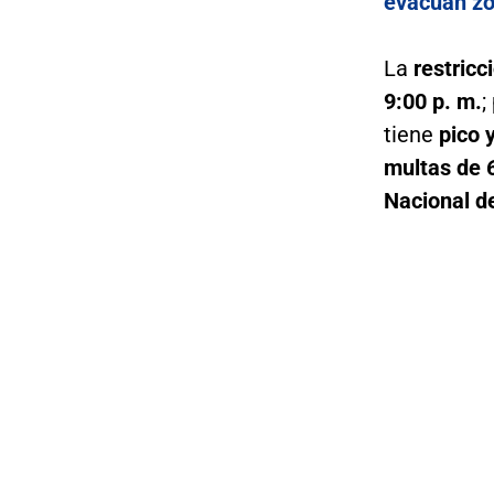
evacúan zo
La
restricc
9:00 p. m.
;
tiene
pico 
multas de 
Nacional d