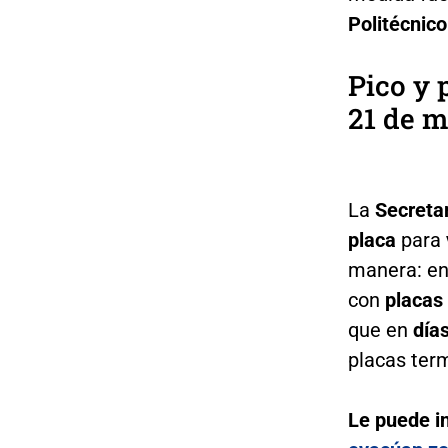
Politécnic
Pico y 
21 de 
La
Secreta
placa
para
manera: e
con
placas
que en
día
placas ter
Le puede i