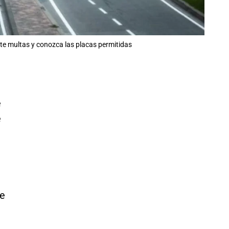
vite multas y conozca las placas permitidas
e
e
de