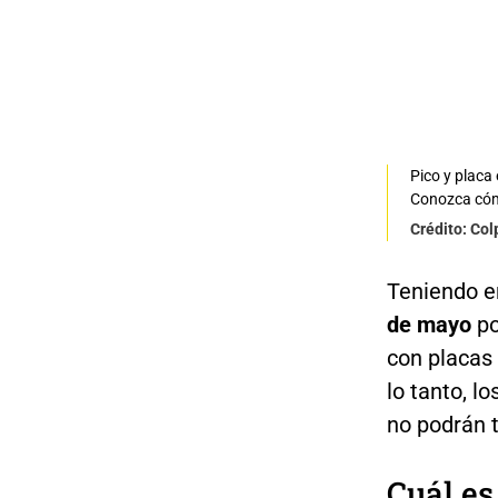
Pico y placa 
Conozca cómo
Crédito: Co
Teniendo en
de mayo
po
con placas
lo tanto, l
no podrán t
Cuál es