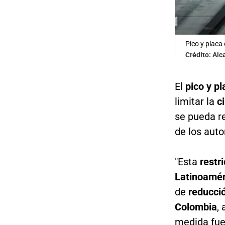
Pico y placa
Crédito: Alc
El
pico y pl
limitar la
c
se pueda r
de los aut
"Esta
restr
Latinoamér
de
reducció
Colombia
,
medida fu