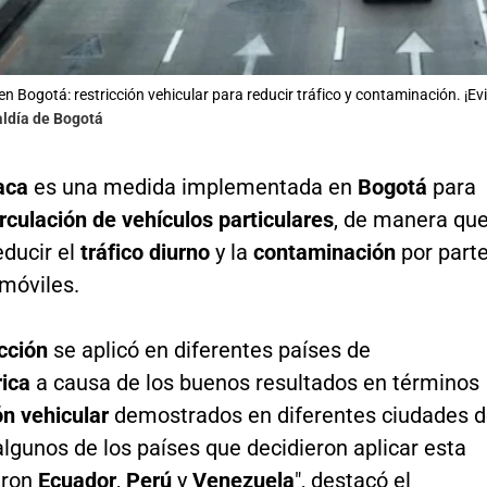
 en Bogotá: restricción vehicular para reducir tráfico y contaminación. ¡E
aldía de Bogotá
aca
es una medida implementada en
Bogotá
para
irculación de vehículos particulares
, de manera qu
educir el
tráfico diurno
y la
contaminación
por part
omóviles.
icción
se aplicó en diferentes países de
ica
a causa de los buenos resultados en términos
n vehicular
demostrados en diferentes ciudades 
 algunos de los países que decidieron aplicar esta
eron
Ecuador
,
Perú
y
Venezuela
", destacó el