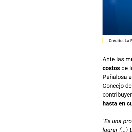
Crédito: La
Ante las mú
costos
de l
Peñalosa a
Concejo de 
contribuye
hasta en cu
"
Es una pro
lograr (...)
t