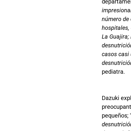
departamen
impresiona
número de c
hospitales,
La Guajira;
desnutrició
casos casi
desnutrició
pediatra.
Dazuki exp
preocupant
pequeños; 
desnutrició