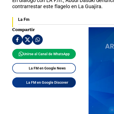
En diálogo con LA F.m., Abudi Dasuki denunci
contrarrestar este flagelo en La Guajira.
La Fm
Compartir
Unirse al Canal de WhatsApp
La FM en Google News
La FM en Google Discover