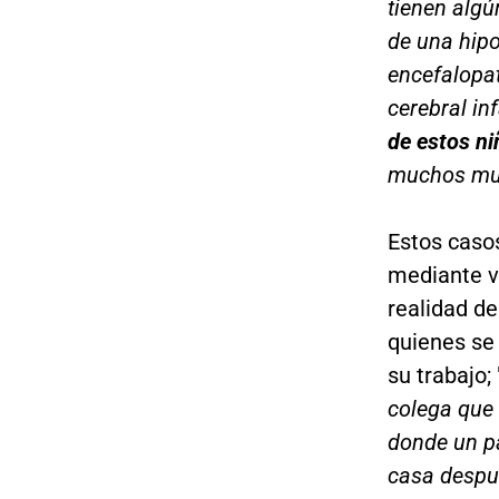
tienen algú
de una hipo
encefalopat
cerebral inf
de estos ni
muchos mue
Estos casos
mediante vi
realidad d
quienes se 
su trabajo; 
colega que 
donde un pa
casa despué