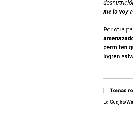
desnutrició
me lo voy a
Por otra pa
amenazado 
permiten q
logren salv
Temas re
La Guajira
Wa