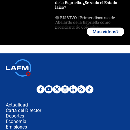
de la Espriella: ¿Se violó el Estado
laico?
🔴 EN VIVO | Primer discurso de
Abelardo de la Espriella como
presidente de Colombia
Más videos
¿La posesión de Abelardo De la
Espriella en Cali inicia la
descentralización en Colombia? Esto
respondió el alcalde Eder
Así será la posesión de Abelardo de
la Espriella este 7 de agosto:
cronograma oficial y detalles clave
Desde dermatitis hasta infecciones:
los riesgos de usar cascos de motos
de aplicaciones de transporte
Actualidad
Carta del Director
¿Cómo comprar dólares desde el
Deportes
celular? Requisitos, pasos y
Economía
recomendaciones
Emisiones