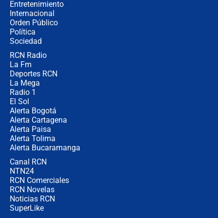
Entretenimiento
Internacional
Las seis de las 6 con Juan Lozano |
Orden Público
jueves 6 de agosto de 2026
Política
Sociedad
RCN Radio
Posesión de Abelardo De La Espriella
La Fm
en Cali: ¿qué pasará con los
congresistas del Pacto Histórico que
Deportes RCN
no asistirán?
La Mega
Radio 1
El Sol
Alerta Bogotá
Alerta Cartagena
Alerta Paisa
Alerta Tolima
Alerta Bucaramanga
Canal RCN
NTN24
RCN Comerciales
RCN Novelas
Noticias RCN
SuperLike