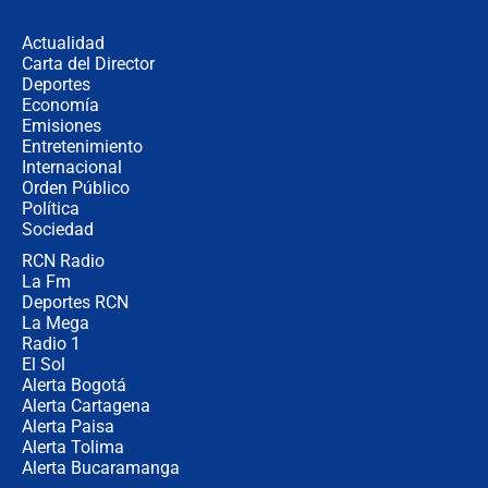
en Cali: ¿qué pasará con los
congresistas del Pacto Histórico que
Actualidad
no asistirán?
Carta del Director
Álvaro Uribe asistirá a la posesión y
Deportes
crece el pulso por la elección del
Economía
contralor
Emisiones
Entretenimiento
Internacional
🔴 EN VIVO | Noticiero La FM con
Orden Público
Juan Lozano - 6 de agosto de 2026
Política
Sociedad
RCN Radio
¿Por qué De la Espriella gobernará
La Fm
desde Barranquilla? Experto explica
la razón
Deportes RCN
La Mega
Radio 1
El Sol
Alerta Bogotá
Alerta Cartagena
Alerta Paisa
Alerta Tolima
Alerta Bucaramanga