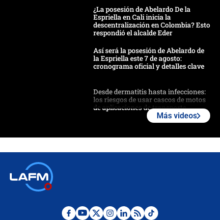
¿La posesión de Abelardo De la
Espriella en Cali inicia la
descentralización en Colombia? Esto
respondió el alcalde Eder
Así será la posesión de Abelardo de
la Espriella este 7 de agosto:
cronograma oficial y detalles clave
Desde dermatitis hasta infecciones:
los riesgos de usar cascos de motos
de aplicaciones de transporte
Más videos
¿Cómo comprar dólares desde el
celular? Requisitos, pasos y
recomendaciones
Las seis de las 6 con Juan Lozano |
jueves 6 de agosto de 2026
Posesión de Abelardo De La Espriella