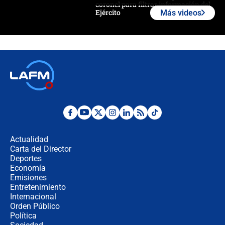
coronel para filtrar información del
Ejército
Más videos
Las razones para escoger al nuevo
director de la Policía
"Prohibir es la salida fácil": ¿Qué
futuro les espera a las cabalgatas en
Colombia?
Ministro de Defensa no descarta el
uso de la UNDMO ante posibles
disturbios durante la posesión
Actualidad
Carta del Director
"No hubo fraude ni posibilidad de
Deportes
fraude": Auditoría respondió a
Economía
señalamientos de Petro sobre
Emisiones
elección de Abelardo de La Espriella
Entretenimiento
Internacional
Tras su posesión, presidente De la
Orden Público
Espriella empieza gira por regiones
Política
donde perdió