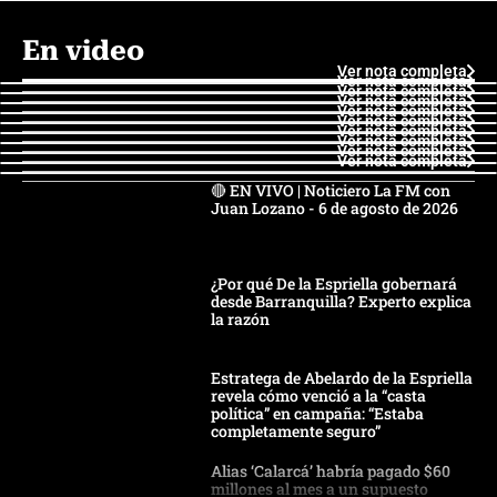
En video
Ver nota completa
Ver nota completa
Ver nota completa
Ver nota completa
Ver nota completa
Ver nota completa
Ver nota completa
Ver nota completa
Ver nota completa
Ver nota completa
🔴 EN VIVO | Noticiero La FM con
Juan Lozano - 6 de agosto de 2026
¿Por qué De la Espriella gobernará
desde Barranquilla? Experto explica
la razón
Estratega de Abelardo de la Espriella
revela cómo venció a la “casta
política” en campaña: “Estaba
completamente seguro”
Alias ‘Calarcá’ habría pagado $60
millones al mes a un supuesto