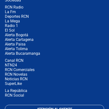
Sociedad
RCN Radio
Las seis de las 6 con Juan Lozano |
La Fm
miércoles 5 de agosto de 2026
Deportes RCN
La Mega
Radio 1
El Sol
Alerta Bogotá
Alerta Cartagena
Alerta Paisa
Alerta Tolima
Alerta Bucaramanga
Canal RCN
NTN24
RCN Comerciales
RCN Novelas
Noticias RCN
SuperLike
La República
RCN Social
ATENCIÓN AL OYENTE