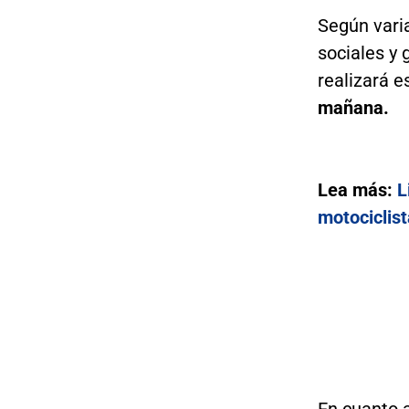
Según varia
sociales y 
realizará e
mañana.
Lea más:
L
motociclis