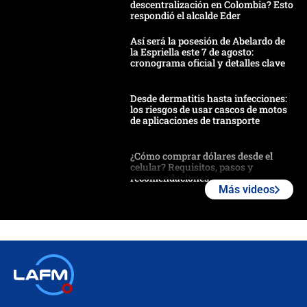
descentralización en Colombia? Esto
respondió el alcalde Eder
Así será la posesión de Abelardo de
la Espriella este 7 de agosto:
cronograma oficial y detalles clave
Desde dermatitis hasta infecciones:
los riesgos de usar cascos de motos
de aplicaciones de transporte
¿Cómo comprar dólares desde el
celular? Requisitos, pasos y
recomendaciones
Más videos
Las seis de las 6 con Juan Lozano |
jueves 6 de agosto de 2026
Posesión de Abelardo De La Espriella
en Cali: ¿qué pasará con los
congresistas del Pacto Histórico que
no asistirán?