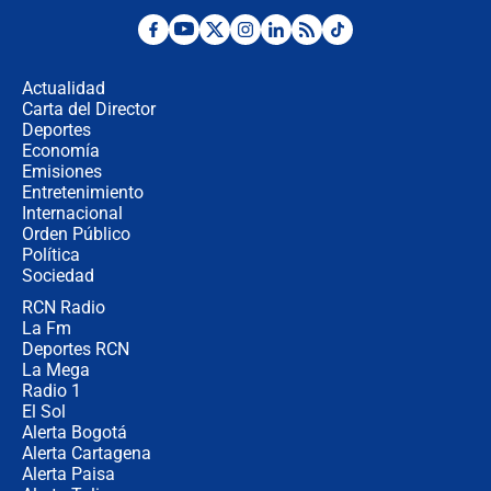
Álvaro Uribe asistirá a la posesión y
crece el pulso por la elección del
contralor
Actualidad
Carta del Director
🔴 EN VIVO | Noticiero La FM con
Deportes
Juan Lozano - 6 de agosto de 2026
Economía
Emisiones
Entretenimiento
Internacional
¿Por qué De la Espriella gobernará
Orden Público
desde Barranquilla? Experto explica
Política
la razón
Sociedad
RCN Radio
Estratega de Abelardo de la Espriella
La Fm
revela cómo venció a la “casta
política” en campaña: “Estaba
Deportes RCN
completamente seguro”
La Mega
Radio 1
El Sol
Alerta Bogotá
Alerta Cartagena
Alerta Paisa