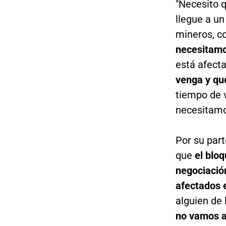
"Necesito q
llegue a u
mineros, co
necesitamo
está afect
venga y qu
tiempo de 
necesitamo
Por su part
que
el blo
negociaci
afectados 
alguien de
no vamos a