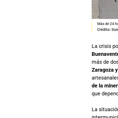
Más de 24 ho
Crédito: Su
La crisis p
Buenaventu
más de dos
Zaragoza y
artesanales
de la miner
que depend
La situaci
intermunic