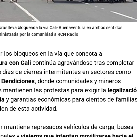
ras lleva bloqueada la vía Cali- Buenaventura en ambos sentidos
ministrada por la comunidad a RCN Radio
or los bloqueos en la vía que conecta a
ra con Cali
continúa agravándose tras completar
 días de cierres intermitentes en sectores como
 Bendiciones,
donde comunidades y mineros
 mantienen las protestas para exigir la
legalizaci
ía
y garantías económicas para cientos de familia
en de esta actividad.
ón mantiene represados vehículos de carga, buses
ipales y
viajeros que intentan movilizarse hacia el