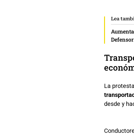
Lea tamb
Aumenta 
Defensor
Transp
económ
La protest
transporta
desde y ha
Conductore