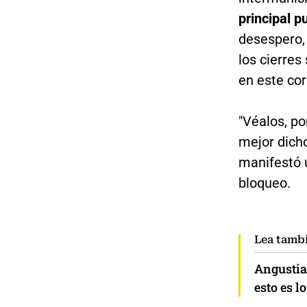
principal p
desespero,
los cierres
en este cor
"Véalos, po
mejor dich
manifestó 
bloqueo.
Lea tamb
Angustia
esto es l