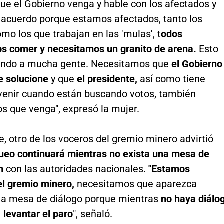
ue el Gobierno venga y hable con los afectados y
n acuerdo porque estamos afectados, tanto los
mo los que trabajan en las 'mulas', t
odos
s comer y necesitamos un granito de arena.
Esto
ando a mucha gente. Necesitamos que
el Gobierno
e solucione
y que
el presidente,
así como tiene
venir cuando están buscando votos, también
s que venga", expresó la mujer.
e, otro de los voceros del gremio minero advirtió
queo continuará mientras no exista una mesa de
ón
con las autoridades nacionales.
"Estamos
el gremio minero,
necesitamos que aparezca
 la mesa de diálogo porque mientras
no haya diálo
 levantar el paro
", señaló.