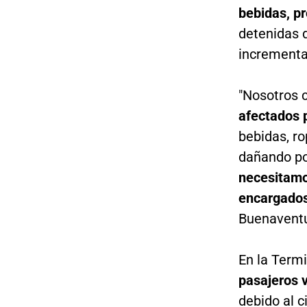
bebidas, p
detenidas 
incrementa
"Nosotros 
afectados 
bebidas, ro
dañando po
necesitamo
encargado
Buenaventur
En la Term
pasajeros 
debido al c