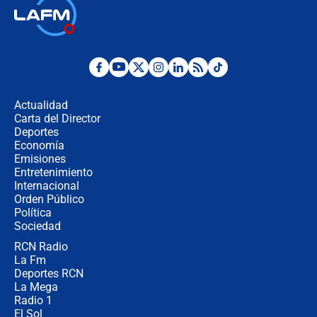
Las seis de las 6 con Juan Lozano |
jueves 6 de agosto de 2026
Posesión de Abelardo De La Espriella
en Cali: ¿qué pasará con los
congresistas del Pacto Histórico que
Actualidad
no asistirán?
Carta del Director
Álvaro Uribe asistirá a la posesión y
Deportes
crece el pulso por la elección del
Economía
contralor
Emisiones
Entretenimiento
Internacional
🔴 EN VIVO | Noticiero La FM con
Orden Público
Juan Lozano - 6 de agosto de 2026
Política
Sociedad
RCN Radio
¿Por qué De la Espriella gobernará
La Fm
desde Barranquilla? Experto explica
la razón
Deportes RCN
La Mega
Radio 1
El Sol