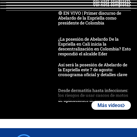
Ver nota completa
Ver nota completa
🔴 EN VIVO | Primer discurso de
Abelardo de la Espriella como
presidente de Colombia
¿La posesión de Abelardo De la
Espriella en Cali inicia la
descentralización en Colombia? Esto
respondió el alcalde Eder
Así será la posesión de Abelardo de
la Espriella este 7 de agosto:
cronograma oficial y detalles clave
Desde dermatitis hasta infecciones:
los riesgos de usar cascos de motos
de aplicaciones de transporte
Más videos
¿Cómo comprar dólares desde el
celular? Requisitos, pasos y
recomendaciones