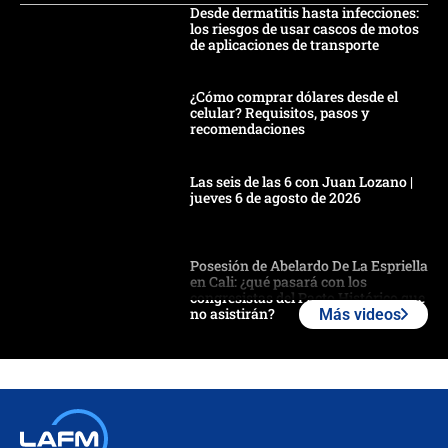
Desde dermatitis hasta infecciones:
los riesgos de usar cascos de motos
de aplicaciones de transporte
¿Cómo comprar dólares desde el
celular? Requisitos, pasos y
recomendaciones
Las seis de las 6 con Juan Lozano |
jueves 6 de agosto de 2026
Posesión de Abelardo De La Espriella
en Cali: ¿qué pasará con los
congresistas del Pacto Histórico que
no asistirán?
Más videos
Álvaro Uribe asistirá a la posesión y
crece el pulso por la elección del
contralor
🔴 EN VIVO | Noticiero La FM con