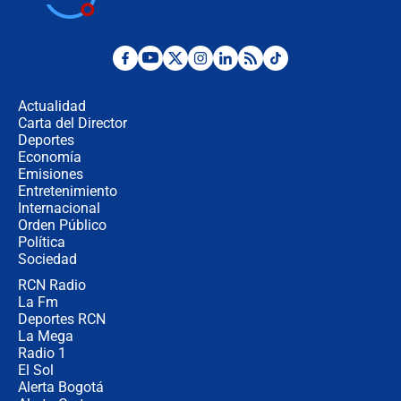
Juan Lozano - 6 de agosto de 2026
¿Por qué De la Espriella gobernará
desde Barranquilla? Experto explica
la razón
Actualidad
Carta del Director
Estratega de Abelardo de la Espriella
Deportes
revela cómo venció a la “casta
Economía
política” en campaña: “Estaba
Emisiones
completamente seguro”
Entretenimiento
Internacional
Alias ‘Calarcá’ habría pagado $60
Orden Público
millones al mes a un supuesto
Política
coronel para filtrar información del
Ejército
Sociedad
RCN Radio
Las razones para escoger al nuevo
La Fm
director de la Policía
Deportes RCN
La Mega
Radio 1
El Sol
Alerta Bogotá