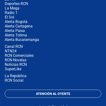
congresistas del Pacto Histórico que
Deportes RCN
no asistirán?
La Mega
Radio 1
El Sol
Alerta Bogotá
Alerta Cartagena
Alerta Paisa
Alerta Tolima
Alerta Bucaramanga
Canal RCN
NTN24
RCN Comerciales
RCN Novelas
Noticias RCN
SuperLike
La República
RCN Social
ATENCIÓN AL OYENTE