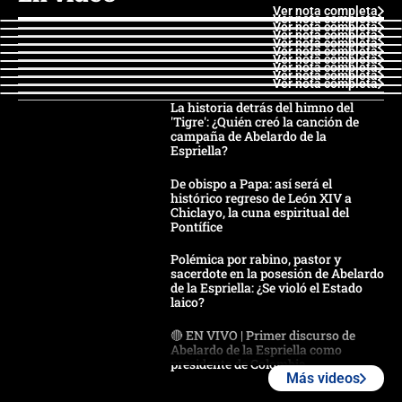
Ver nota completa
Ver nota completa
Ver nota completa
Ver nota completa
Ver nota completa
Ver nota completa
Ver nota completa
Ver nota completa
Ver nota completa
Ver nota completa
La historia detrás del himno del
'Tigre': ¿Quién creó la canción de
campaña de Abelardo de la
Espriella?
De obispo a Papa: así será el
histórico regreso de León XIV a
Chiclayo, la cuna espiritual del
Pontífice
Polémica por rabino, pastor y
sacerdote en la posesión de Abelardo
de la Espriella: ¿Se violó el Estado
laico?
🔴 EN VIVO | Primer discurso de
Abelardo de la Espriella como
presidente de Colombia
Más videos