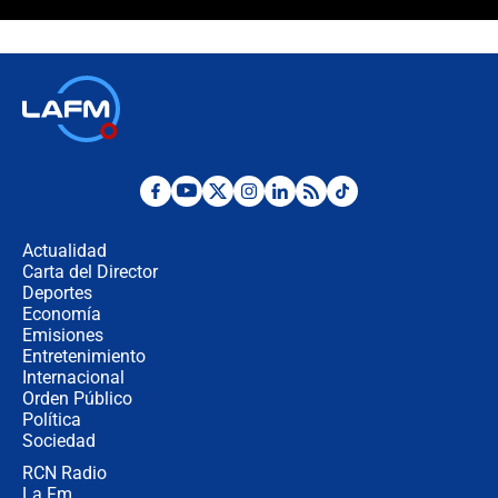
¿La posesión de Abelardo De la
Espriella en Cali inicia la
descentralización en Colombia? Esto
respondió el alcalde Eder
Así será la posesión de Abelardo de
la Espriella este 7 de agosto:
cronograma oficial y detalles clave
Desde dermatitis hasta infecciones:
los riesgos de usar cascos de motos
de aplicaciones de transporte
Actualidad
Carta del Director
¿Cómo comprar dólares desde el
Deportes
celular? Requisitos, pasos y
Economía
recomendaciones
Emisiones
Entretenimiento
Internacional
Las seis de las 6 con Juan Lozano |
Orden Público
jueves 6 de agosto de 2026
Política
Sociedad
RCN Radio
Posesión de Abelardo De La Espriella
La Fm
en Cali: ¿qué pasará con los