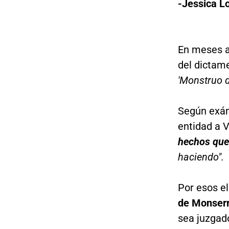
-Jessica Lo
En meses a
del dictam
'Monstruo d
Según exám
entidad a V
hechos que
haciendo".
Por esos el
de Monserra
sea juzgado