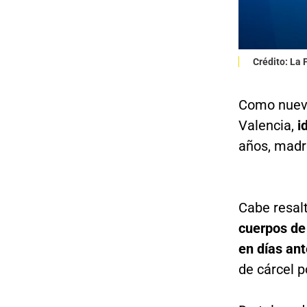
Crédito: La
Como nuevo
Valencia,
i
años, madr
Cabe resal
cuerpos de
en días ant
de cárcel p