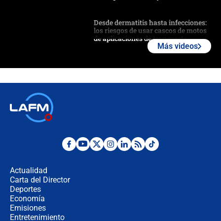
Desde dermatitis hasta infecciones:
los riesgos de usar cascos de motos
de aplicaciones de transporte
Más videos
¿Cómo comprar dólares desde el
celular? Requisitos, pasos y
recomendaciones
Las seis de las 6 con Juan Lozano |
jueves 6 de agosto de 2026
Posesión de Abelardo De La Espriella
en Cali: ¿qué pasará con los
congresistas del Pacto Histórico que
Actualidad
no asistirán?
Carta del Director
Álvaro Uribe asistirá a la posesión y
Deportes
crece el pulso por la elección del
Economía
contralor
Emisiones
Entretenimiento