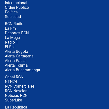
Internacional
🔴 EN VIVO | Noticiero La FM con
Orden Público
Juan Lozano - 6 de agosto de 2026
Política
Sociedad
RCN Radio
¿Por qué De la Espriella gobernará
La Fm
desde Barranquilla? Experto explica
la razón
Deportes RCN
La Mega
Radio 1
El Sol
Alerta Bogotá
Alerta Cartagena
Alerta Paisa
Alerta Tolima
Alerta Bucaramanga
Canal RCN
NTN24
RCN Comerciales
RCN Novelas
Noticias RCN
SuperLike
La República