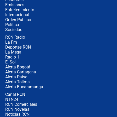
política” en campaña: “Estaba
Emisiones
completamente seguro”
Entretenimiento
Internacional
Alias ‘Calarcá’ habría pagado $60
Orden Público
millones al mes a un supuesto
Política
coronel para filtrar información del
Ejército
Sociedad
RCN Radio
Las razones para escoger al nuevo
La Fm
director de la Policía
Deportes RCN
La Mega
Radio 1
El Sol
Alerta Bogotá
Alerta Cartagena
Alerta Paisa
Alerta Tolima
Alerta Bucaramanga
Canal RCN
NTN24
RCN Comerciales
RCN Novelas
Noticias RCN