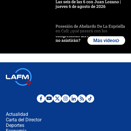
Las seis de las 6 con Juan Lozano |
jueves 6 de agosto de 2026
Posesión de Abelardo De La Espriella
en Cali: ¿qué pasará con los
congresistas del Pacto Histórico que
no asistirán?
Más videos
Álvaro Uribe asistirá a la posesión y
crece el pulso por la elección del
contralor
🔴 EN VIVO | Noticiero La FM con
Juan Lozano - 6 de agosto de 2026
¿Por qué De la Espriella gobernará
desde Barranquilla? Experto explica
la razón
Actualidad
Carta del Director
Estratega de Abelardo de la Espriella
Deportes
revela cómo venció a la “casta
Economía