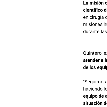
La misión e
científico
en cirugía
misiones h
durante la
Quintero, 
atender a l
de los equi
"Seguimos 
haciendo l
equipo de a
situación d