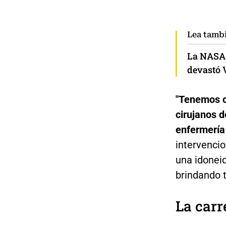
Lea tamb
La NASA 
devastó 
"Tenemos or
cirujanos 
enfermería
intervencio
una idonei
brindando t
La carr