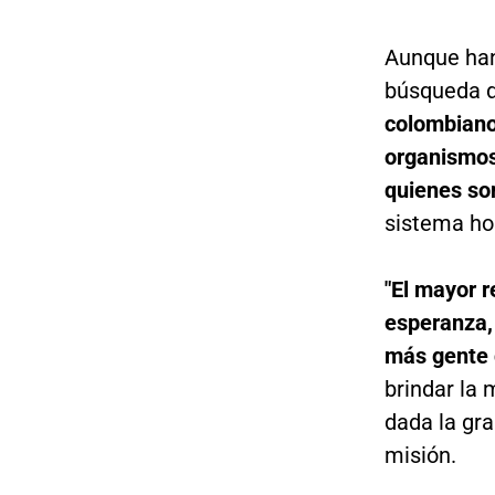
Aunque han
búsqueda d
colombiano
organismos
quienes so
sistema hos
"El mayor r
esperanza,
más gente q
brindar la 
dada la gra
misión.