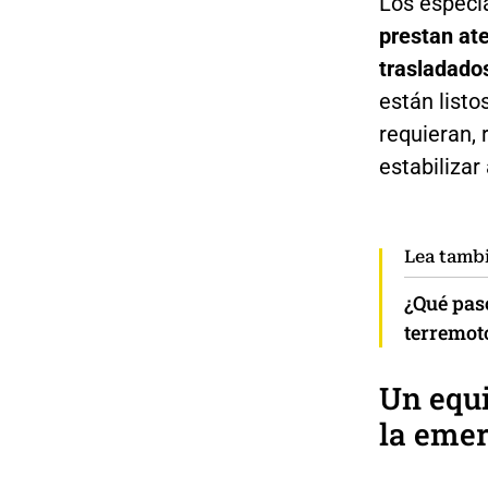
Los especia
prestan ate
trasladado
están listo
requieran, 
estabilizar 
Lea tamb
¿Qué pasó
terremot
Un equi
la eme