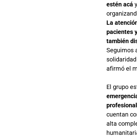
estén acá
organizand
La atenció
pacientes 
también di
Seguimos a
solidaridad
afirmó el 
El grupo e
emergencia
profesiona
cuentan co
alta comple
humanitari