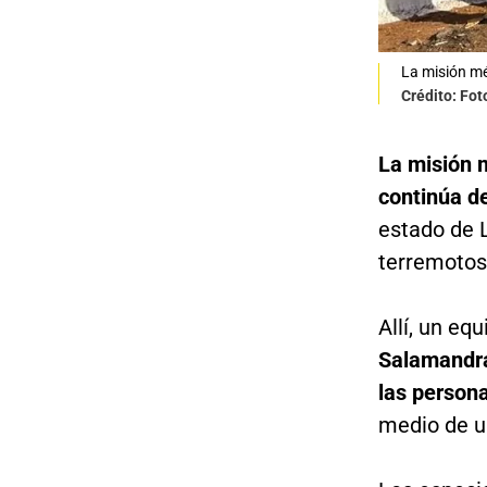
La misión mé
Crédito: Fot
La misión 
continúa d
estado de 
terremotos 
Allí, un eq
Salamandra
las person
medio de un