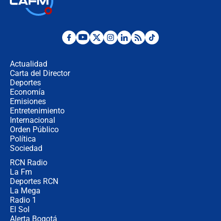
de tres pisos y rescataron a una
niña entre los escombros
Fuerte temblor en Colombia hoy:
evacúan edificios y reportan daños
en Pereira, Armenia y Medellín
Actualidad
Carta del Director
Fuerte terremoto en Colombia se
Deportes
registró hoy 10 de agosto; sacudida
Economía
se sintió en varias ciudades
Emisiones
Entretenimiento
Internacional
🔴 EN VIVO | Noticiero La FM con
Orden Público
Juan Lozano - 10 de agosto de 2026
Política
Sociedad
RCN Radio
¿Por qué trasladaron desde Itagüí a
La Fm
jefes criminales ligados a la Paz
Total de Petro?: Las razones que
Deportes RCN
motivaron la decisión
La Mega
Radio 1
El Sol
Alerta Bogotá