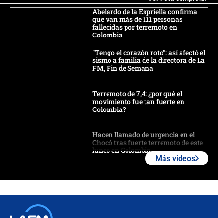
Abelardo de la Espriella confirma
que van más de 111 personas
fallecidas por terremoto en
Colombia
"Tengo el corazón roto": así afectó el
sismo a familia de la directora de La
FM, Fin de Semana
Terremoto de 7,4: ¿por qué el
movimiento fue tan fuerte en
Colombia?
Hacen llamado de urgencia en el
Chocó tras fuerte terremoto de este
lunes en Colombia
Más videos
Estas fueron las medidas que activó
la UNGRD tras el fuerte terremoto de
7,4 hoy en Colombia
Terremoto en Cali: colapsó edificio