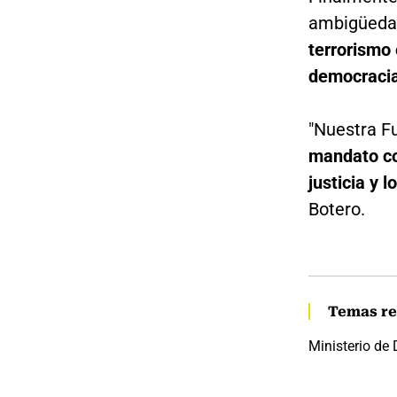
ambigüedad
terrorismo 
democracia
"Nuestra F
mandato co
justicia y
Botero.
Temas re
Ministerio de