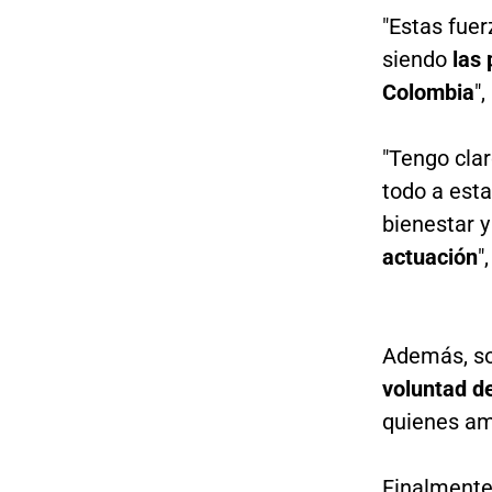
"Estas fue
siendo
las 
Colombia
"
"Tengo cla
todo a esta
bienestar y
actuación
"
Además, so
voluntad de
quienes am
Finalmente