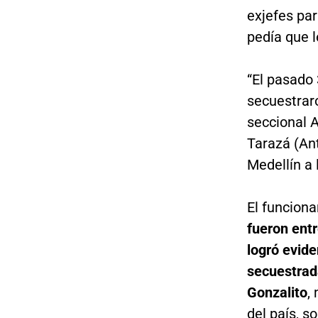
exjefes par
pedía que l
“El pasado
secuestraro
seccional A
Tarazá (An
Medellín a 
El funcion
fueron entr
logró evide
secuestrad
Gonzalito
,
del país, s