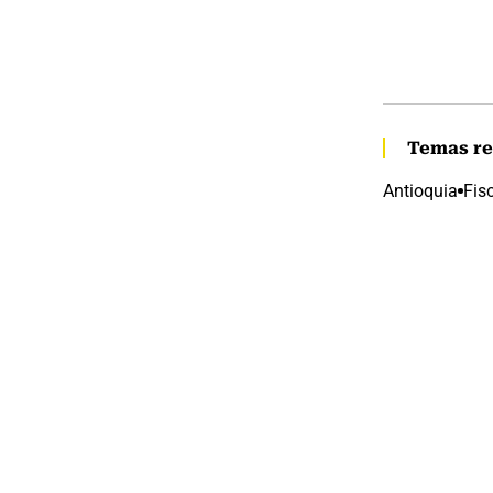
Temas re
Antioquia
Fis