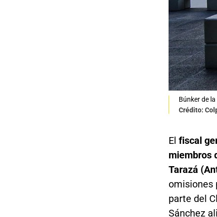
Búnker de la 
Crédito: Co
El
fiscal g
miembros de
Tarazá (An
omisiones p
parte del C
Sánchez ali