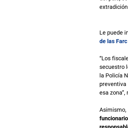
extradición
Le puede i
de las Farc
“Los fisca
secuestro l
la Policía 
preventiva 
esa zona”,
Asimismo,
funcionario
responsabl