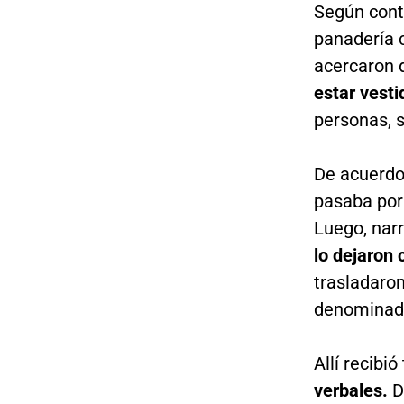
Según cont
panadería c
acercaron d
estar vest
personas, 
De acuerdo 
pasaba por 
Luego, narr
lo dejaron 
trasladaron
denominad
Allí recibi
verbales.
D