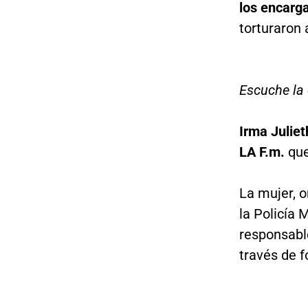
los encarg
torturaron 
Escuche la 
Irma Julie
LA F.m.
que
La mujer, o
la Policía 
responsable
través de f