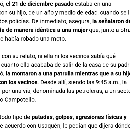
ó,
el 21 de diciembre pasado
estaba en una
on su hijo, de un año y medio de edad, cuando se 
os policías. De inmediato, asegura,
la señalaron d
ida de manera idéntica a una mujer
que, junto a otr
se había robado una moto.
con su relato, ni ella ni los vecinos sabía qué
cuanto ella acababa de salir de la casa de su padr
ó,
la montaron a una patrulla mientras que a su hij
con los vecinos
. Desde allí, siendo las 9:45 a.m., la
 por una vía, denominada las petroleras, a un sect
o Campotello.
ó todo tipo de
patadas, golpes, agresiones físicas y
e acuerdo con Usaquén, le pedían que dijera dónd