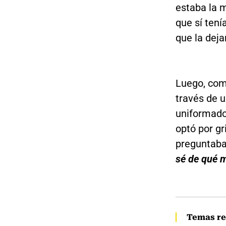
estaba la m
que sí tení
que la dej
Luego, com
través de 
uniformados
optó por gr
preguntaba
sé de qué m
Temas re