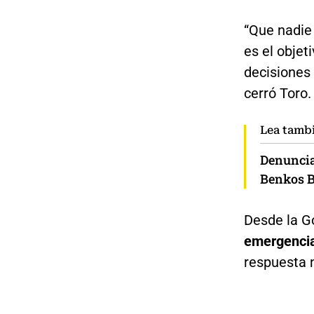
“Que nadie 
es el obje
decisiones 
cerró Toro.
Lea tamb
Denuncia
Benkos B
Desde la G
emergencia
respuesta 