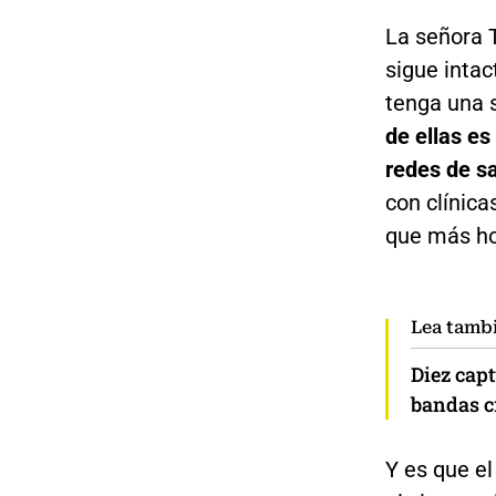
La señora T
sigue intac
tenga una s
de ellas es
redes de s
con clínica
que más ho
Lea tamb
Diez cap
bandas cr
Y es que el