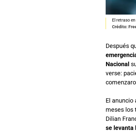
El retraso e
Crédito: Fre
Después q
emergencia 
Nacional
su
verse: pac
comenzaron 
El anuncio 
meses los 
Dilian Fran
se levanta