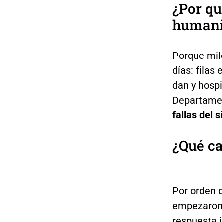
¿Por qu
humani
Porque mil
días: filas
dan y hospi
Departame
fallas del 
¿Qué ca
Por orden d
empezaron a
respuesta 