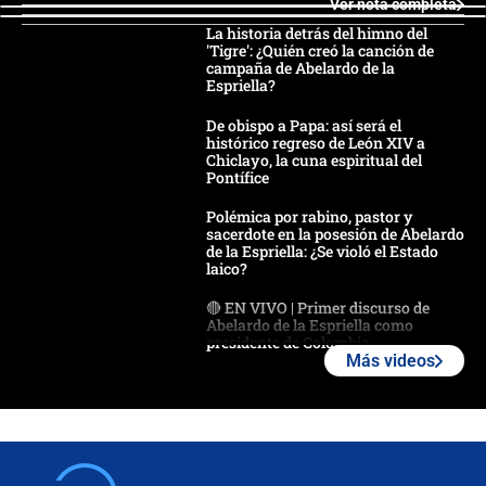
Ver nota completa
La historia detrás del himno del
'Tigre': ¿Quién creó la canción de
campaña de Abelardo de la
Espriella?
De obispo a Papa: así será el
histórico regreso de León XIV a
Chiclayo, la cuna espiritual del
Pontífice
Polémica por rabino, pastor y
sacerdote en la posesión de Abelardo
de la Espriella: ¿Se violó el Estado
laico?
🔴 EN VIVO | Primer discurso de
Abelardo de la Espriella como
presidente de Colombia
Más videos
¿La posesión de Abelardo De la
Espriella en Cali inicia la
descentralización en Colombia? Esto
respondió el alcalde Eder