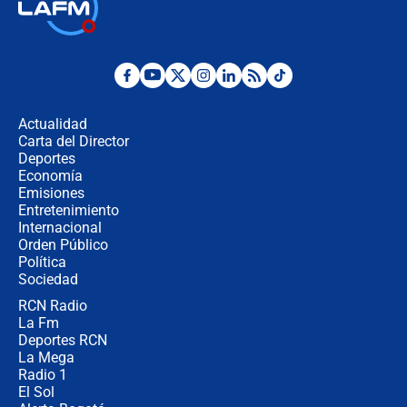
Así será la posesión de Abelardo de
la Espriella este 7 de agosto:
cronograma oficial y detalles clave
Desde dermatitis hasta infecciones:
los riesgos de usar cascos de motos
de aplicaciones de transporte
Actualidad
Carta del Director
¿Cómo comprar dólares desde el
Deportes
celular? Requisitos, pasos y
Economía
recomendaciones
Emisiones
Entretenimiento
Internacional
Las seis de las 6 con Juan Lozano |
Orden Público
jueves 6 de agosto de 2026
Política
Sociedad
RCN Radio
Posesión de Abelardo De La Espriella
La Fm
en Cali: ¿qué pasará con los
congresistas del Pacto Histórico que
Deportes RCN
no asistirán?
La Mega
Radio 1
El Sol