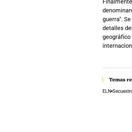
Finalmente,
denominan 
guerra". S
detalles de
geográfico
internacion
Temas re
ELN
Secuestr