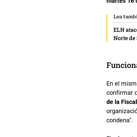
martes 16 
Lea tamb
ELN atacó
Norte de
Funciona
En el mism
confirmar 
de la Fisca
organizaci
condena".