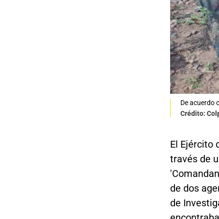
De acuerdo co
Crédito: Col
El Ejército
través de u
'Comandant
de dos agen
de Investig
encontraba