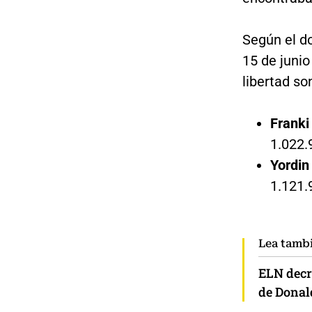
Según el d
15 de juni
libertad so
Franki
1.022.
Yordin
1.121.
Lea tamb
ELN decre
de Donal