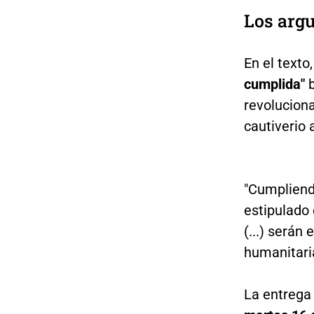
Los arg
En el texto
cumplida"
b
revoluciona
cautiverio a
"Cumpliendo
estipulado 
(...) serán
humanitaria
La entrega