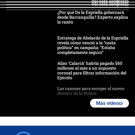
Ver nota completa
Ver nota completa
¿Por qué De la Espriella gobernará
desde Barranquilla? Experto explica
la razón
Estratega de Abelardo de la Espriella
revela cómo venció a la “casta
política” en campaña: “Estaba
completamente seguro”
Alias ‘Calarcá’ habría pagado $60
millones al mes a un supuesto
coronel para filtrar información del
Ejército
Las razones para escoger al nuevo
director de la Policía
Más videos
"Prohibir es la salida fácil": ¿Qué
futuro les espera a las cabalgatas en
Colombia?