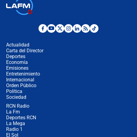
Ministro de Defensa no descarta el
uso de la UNDMO ante posibles
disturbios durante la posesión
"No hubo fraude ni posibilidad de
fraude": Auditoría respondió a
señalamientos de Petro sobre
Actualidad
elección de Abelardo de La Espriella
Carta del Director
Tras su posesión, presidente De la
Deportes
Espriella empieza gira por regiones
Economía
donde perdió
Emisiones
Entretenimiento
Internacional
Las seis de las 6 con Juan Lozano |
Orden Público
miércoles 5 de agosto de 2026
Política
Sociedad
RCN Radio
🔴 EN VIVO | Noticiero La FM con
La Fm
Juan Lozano - 5 de agosto de 2026
Deportes RCN
La Mega
Radio 1
El Sol